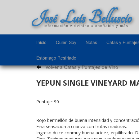
José Luis Belluscio
Información vitivinícola confiable y más
Inicio
Quién Soy
Notas
Catas y Puntaje
Estómago Resfriado
Volver a Catas y Puntajes de Vino
YEPUN SINGLE VINEYARD MA
Puntaje: 90
Rojo bermellón de buena intensidad y concentració
Fina sensación a crianza con frutas maduras.
Ingreso dulce conmuy buena acidez, equilibrado. D
Fino. Taninos maduros para seguir redondeando en 