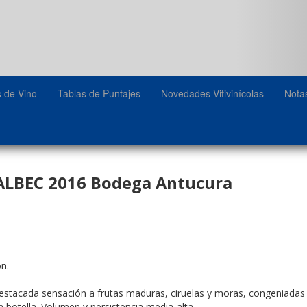
s de Vino
Tablas de Puntajes
Novedades Vitivinícolas
Nota
LBEC 2016 Bodega Antucura
n.
estacada sensación a frutas maduras, ciruelas y moras, congeniadas 
botella. Volumen y persistencia media-alta.