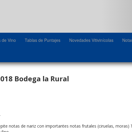
s de Vino
Tablas de Puntajes
Novedades Vitivinícolas
Nota
018 Bodega la Rural
.
Repite notas de nariz con importantes notas frutales (ciruelas, mora
fino.