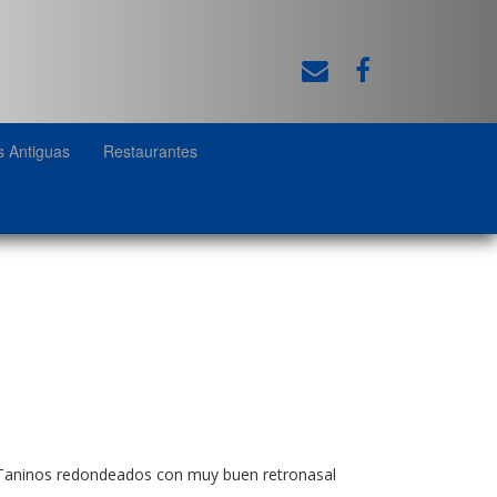
s Antiguas
Restaurantes
s) Taninos redondeados con muy buen retronasal