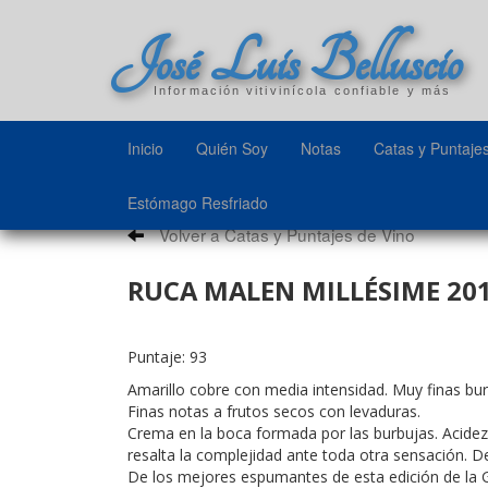
José Luis Belluscio
Información vitivinícola confiable y más
Inicio
Quién Soy
Notas
Catas y Puntaje
Estómago Resfriado
Volver a Catas y Puntajes de Vino
RUCA MALEN MILLÉSIME 201
Puntaje: 93
Amarillo cobre con media intensidad. Muy finas bur
Finas notas a frutos secos con levaduras.
Crema en la boca formada por las burbujas. Acidez
resalta la complejidad ante toda otra sensación. De
De los mejores espumantes de esta edición de la Gu