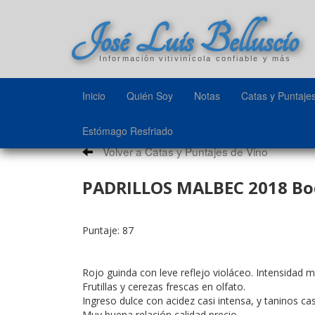
José Luis Belluscio
Información vitivinícola confiable y más
Inicio
Quién Soy
Notas
Catas y Puntaje
Estómago Resfriado
Volver a Catas y Puntajes de Vino
PADRILLOS MALBEC 2018 Bod
Puntaje: 87
Rojo guinda con leve reflejo violáceo. Intensidad m
Frutillas y cerezas frescas en olfato.
Ingreso dulce con acidez casi intensa, y taninos c
Muy buena relación calidad precio.