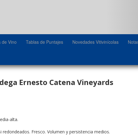
s de Vino
Tablas de Puntajes
Novedades Vitivinícolas
Nota
ega Ernesto Catena Vineyards
edia-alta.
asi redondeados. Fresco. Volumen y persistencia medios.