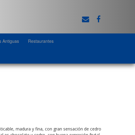
s Antiguas
Restaurantes
ticable, madura y fina, con gran sensación de cedro
al es chocolate y cedro, con buena expresión frutal.