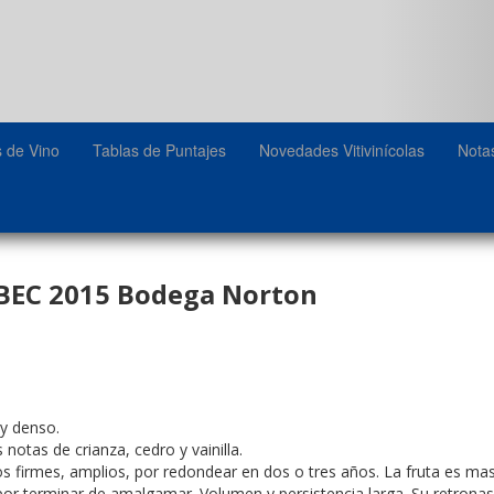
s de Vino
Tablas de Puntajes
Novedades Vitivinícolas
Nota
EC 2015 Bodega Norton
y denso.
notas de crianza, cedro y vainilla.
s firmes, amplios, por redondear en dos o tres años. La fruta es mas
por terminar de amalgamar. Volumen y persistencia larga. Su retronas