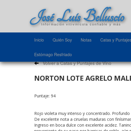
José Luis Belluscio
Información vitivinícola confiable y más
Inicio
Quién Soy
Notas
Catas y Puntaje
Estómago Resfriado
Volver a Catas y Puntajes de Vino
NORTON LOTE AGRELO MALB
Puntaje: 94
Rojo violeta muy intenso y concentrado. Profundo 
De excelente nota a ciruelas maduras con finísimas 
Ingreso en boca dulce con excelente acidez. Tanino
proveniente de su paso por barricas de roble, aún 