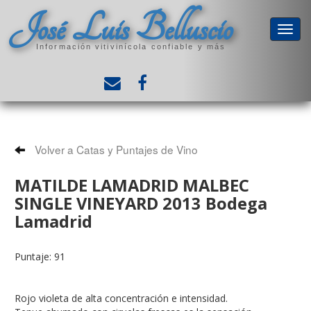
José Luis Belluscio
Información vitivinícola confiable y más
Volver a Catas y Puntajes de Vino
MATILDE LAMADRID MALBEC
SINGLE VINEYARD 2013 Bodega
Lamadrid
Puntaje: 91
Rojo violeta de alta concentración e intensidad.