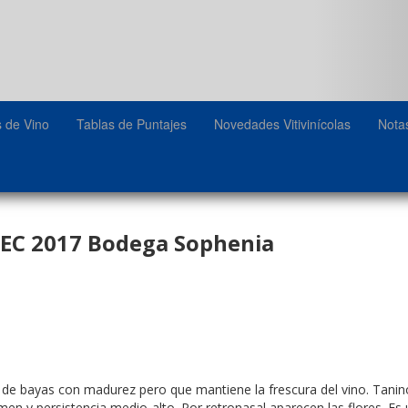
s de Vino
Tablas de Puntajes
Novedades Vitivinícolas
Nota
BEC 2017 Bodega Sophenia
 de bayas con madurez pero que mantiene la frescura del vino. Tanin
n y persistencia medio-alto. Por retronasal aparecen las flores. Es u