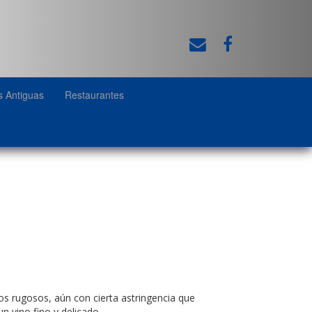
s Antiguas
Restaurantes
os rugosos, aún con cierta astringencia que
n vino fino y delicado.