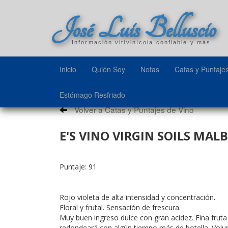
José Luis Belluscio
Información vitivinícola confiable y más
Inicio
Quién Soy
Notas
Catas y Puntaje
Estómago Resfriado
Volver a Catas y Puntajes de Vino
E'S VINO VIRGIN SOILS MAL
Puntaje: 91
Rojo violeta de alta intensidad y concentración.
Floral y frutal. Sensación de frescura.
Muy buen ingreso dulce con gran acidez. Fina fruta
redondeará con algún tiempo más de botella. Volume