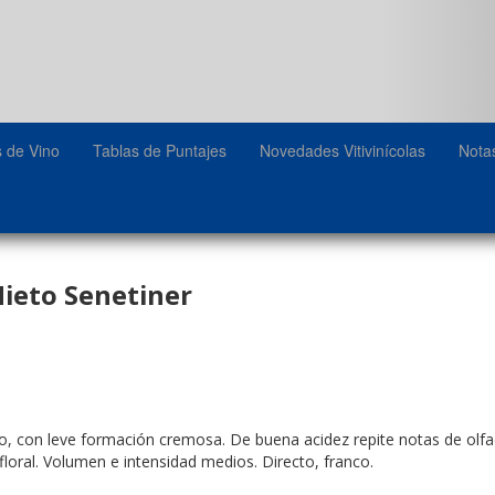
s de Vino
Tablas de Puntajes
Novedades Vitivinícolas
Nota
ieto Senetiner
, con leve formación cremosa. De buena acidez repite notas de olfa
floral. Volumen e intensidad medios. Directo, franco.