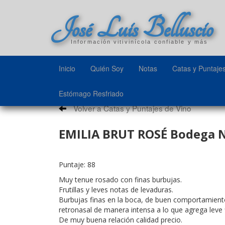
José Luis Belluscio
Información vitivinícola confiable y más
Inicio
Quién Soy
Notas
Catas y Puntaje
Estómago Resfriado
Volver a Catas y Puntajes de Vino
EMILIA BRUT ROSÉ Bodega N
Puntaje: 88
Muy tenue rosado con finas burbujas.
Frutillas y leves notas de levaduras.
Burbujas finas en la boca, de buen comportamiento
retronasal de manera intensa a lo que agrega leve 
De muy buena relación calidad precio.