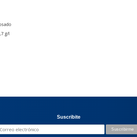
osado
 g/l
Suscribite