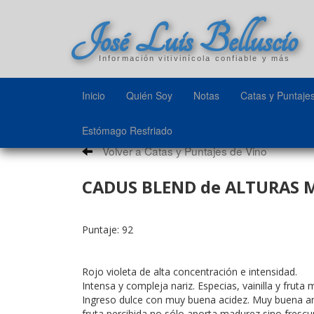
José Luis Belluscio
Información vitivinícola confiable y más
Inicio
Quién Soy
Notas
Catas y Puntaje
Estómago Resfriado
Volver a Catas y Puntajes de Vino
CADUS BLEND de ALTURAS M
Puntaje: 92
Rojo violeta de alta concentración e intensidad.
Intensa y compleja nariz. Especias, vainilla y fruta
Ingreso dulce con muy buena acidez. Muy buena ama
fruta percibida no sólo aporta madurez sino frescu