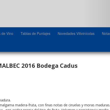
s de Vino
Tablas de Puntajes
Novedades Vitivinícolas
Nota
ALBEC 2016 Bodega Cadus
 madura.
lgama madera-fruta, con finas notas de ciruelas y moras maduras. Rep
ra, por acidez propia del tipo de fruta. Volumen y persistencia medio