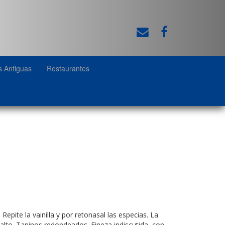
s Antiguas
Restaurantes
ite la vainilla y por retonasal las especias. La
-alto. Taninos redondeados. Fineza indiscutida, con