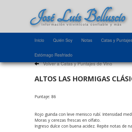
José Luis Belluscio
Información vitivinícola confiable y más
Inicio
Quién Soy
Notas
Catas y Puntaje
Estómago Resfriado
Volver a Catas y Puntajes de Vino
ALTOS LAS HORMIGAS CLÁSI
Puntaje: 86
Rojo guinda con leve menisco rubí. Intensidad medi
Moras y cerezas frescas en olfato.
Ingreso dulce con buena acidez. Repite notas de na