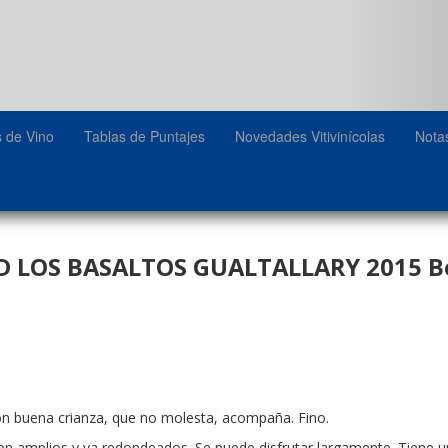
s de Vino
Tablas de Puntajes
Novedades Vitivinícolas
Nota
D LOS BASALTOS GUALTALLARY 2015 Bo
Con buena crianza, que no molesta, acompaña. Fino.
on amplios y ya redondeados. Se puede disfrutar largamente. Tiene u