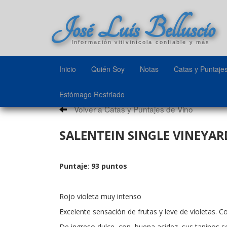
José Luis Belluscio
Información vitivinícola confiable y más
Inicio
Quién Soy
Notas
Catas y Puntaje
Estómago Resfriado
Volver a Catas y Puntajes de Vino
SALENTEIN SINGLE VINEYAR
Puntaje
:
93 puntos
Rojo violeta muy intenso
Excelente sensación de frutas y leve de violetas. 
De ingreso dulce, con buena acidez, sus taninos s