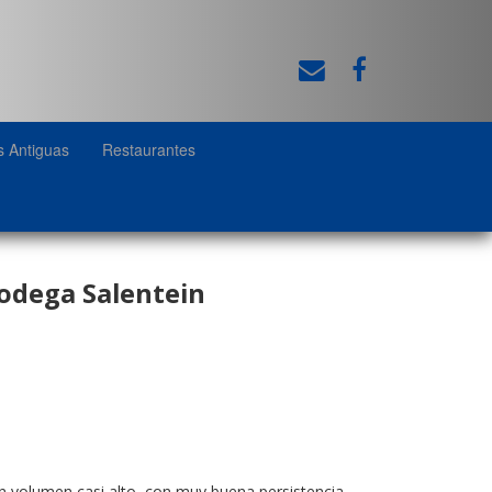
s Antiguas
Restaurantes
dega Salentein
n volumen casi alto, con muy buena persistencia.