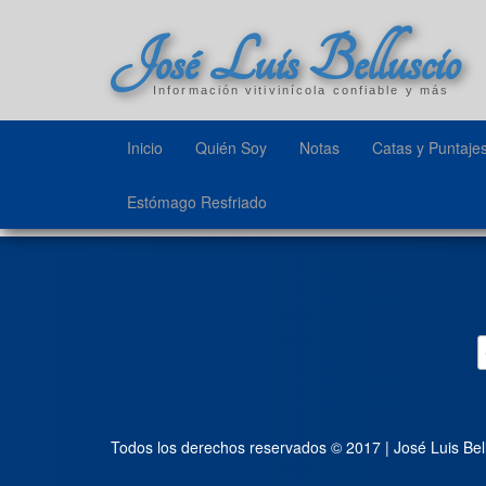
José Luis Belluscio
Información vitivinícola confiable y más
Inicio
Quién Soy
Notas
Catas y Puntaje
Estómago Resfriado
Todos los derechos reservados © 2017 | José Luis Bel