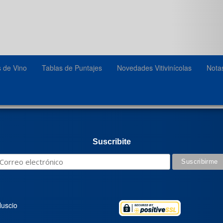
s de Vino
Tablas de Puntajes
Novedades Vitivinícolas
Nota
Suscribite
luscio