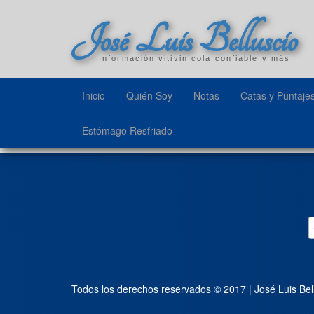
José Luis Belluscio
Información vitivinícola confiable y más
Inicio
Quién Soy
Notas
Catas y Puntaje
Estómago Resfriado
Todos los derechos reservados © 2017 | José Luis Bel