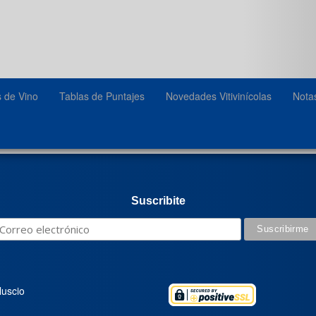
s de Vino
Tablas de Puntajes
Novedades Vitivinícolas
Nota
Suscribite
luscio