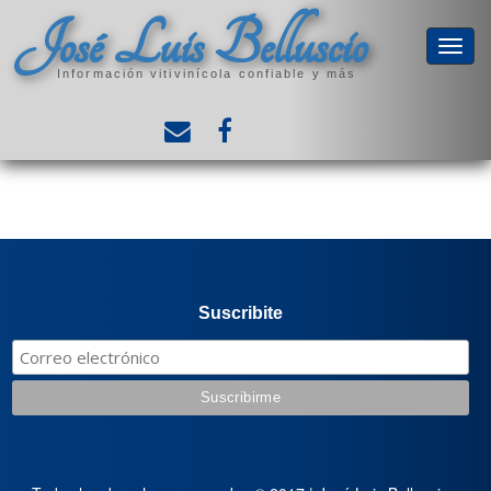
José Luis Belluscio
Información vitivinícola confiable y más
Suscribite