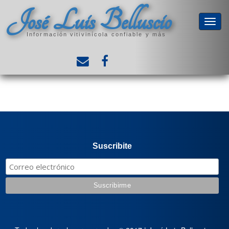
José Luis Belluscio
Información vitivinícola confiable y más
Suscribite