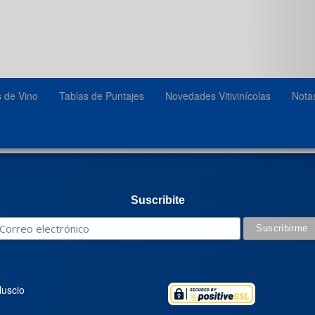
s de Vino
Tablas de Puntajes
Novedades Vitivinícolas
Nota
Suscribite
luscio