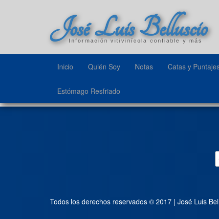
José Luis Belluscio
Información vitivinícola confiable y más
Inicio
Quién Soy
Notas
Catas y Puntaje
Estómago Resfriado
Todos los derechos reservados © 2017 | José Luis Bel