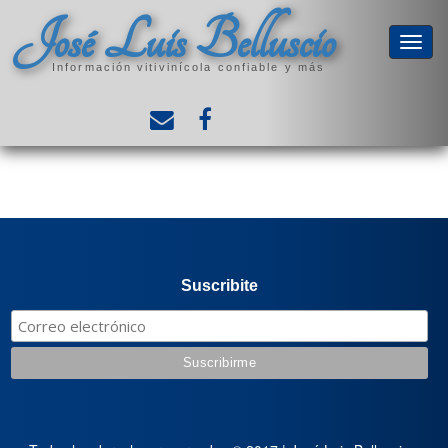
José Luis Belluscio
Información vitivinícola confiable y más
Suscribite