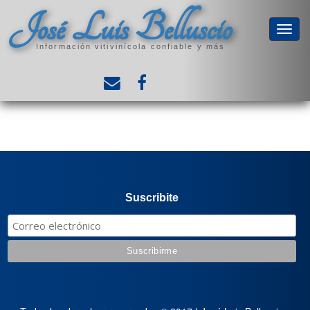
José Luis Belluscio
Información vitivinícola confiable y más
Suscribite