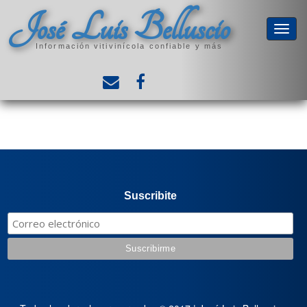
José Luis Belluscio
Información vitivinícola confiable y más
Suscribite