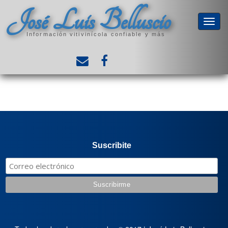
José Luis Belluscio
Información vitivinícola confiable y más
Suscribite