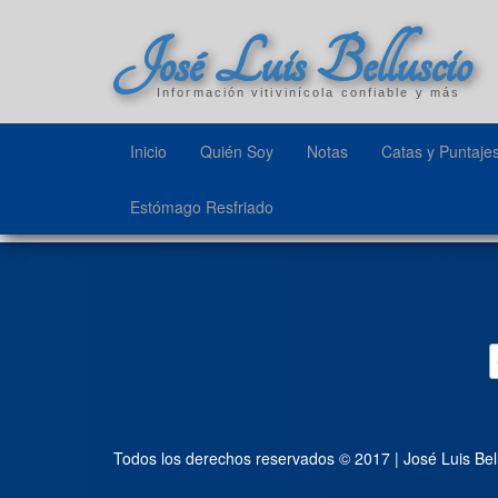
José Luis Belluscio
Información vitivinícola confiable y más
Inicio
Quién Soy
Notas
Catas y Puntaje
Estómago Resfriado
Todos los derechos reservados © 2017 | José Luis Bel