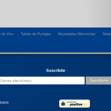
s de Vino
Tablas de Puntajes
Novedades Vitivinícolas
Nota
Suscribite
luscio