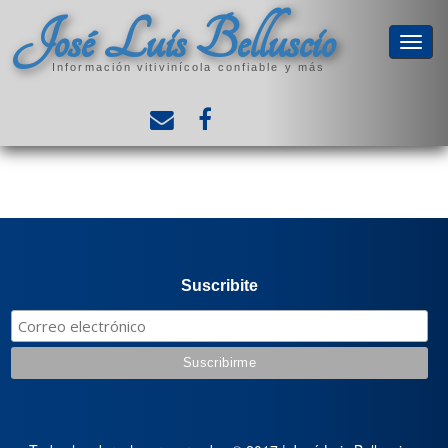
José Luis Belluscio
Información vitivinícola confiable y más
Suscribite