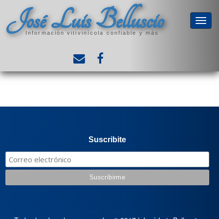
José Luis Belluscio
Información vitivinícola confiable y más
Suscribite