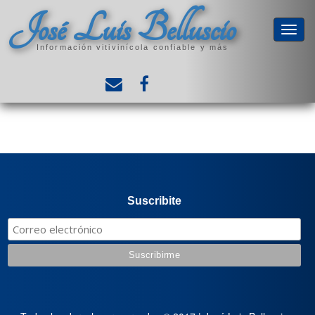
José Luis Belluscio
Información vitivinícola confiable y más
Suscribite