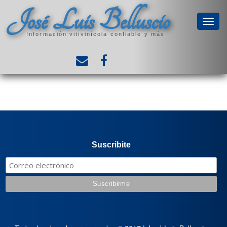
José Luis Belluscio
Información vitivinícola confiable y más
Suscribite