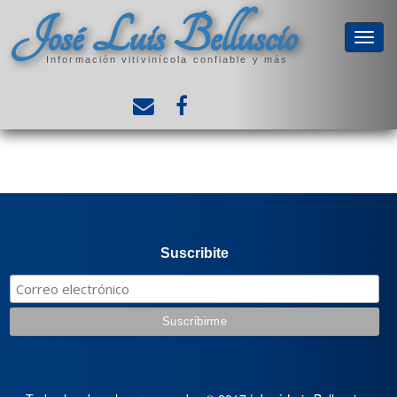
José Luis Belluscio
Información vitivinícola confiable y más
Suscribite