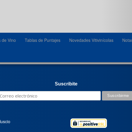
s de Vino
Tablas de Puntajes
Novedades Vitivinícolas
Nota
Suscribite
luscio