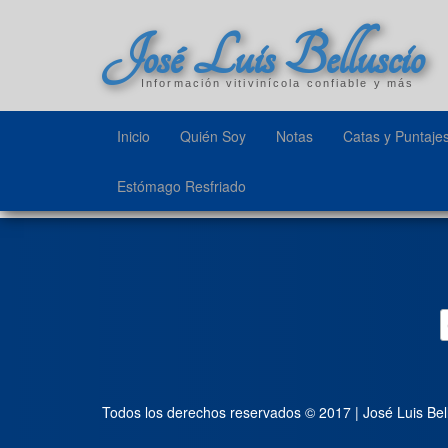
José Luis Belluscio
Información vitivinícola confiable y más
Inicio
Quién Soy
Notas
Catas y Puntaje
Estómago Resfriado
Todos los derechos reservados © 2017 | José Luis Bel