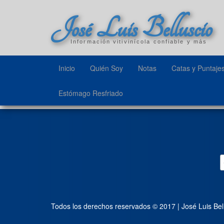
José Luis Belluscio
Información vitivinícola confiable y más
Inicio
Quién Soy
Notas
Catas y Puntaje
Estómago Resfriado
Todos los derechos reservados © 2017 | José Luis Bel