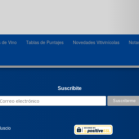
s de Vino
Tablas de Puntajes
Novedades Vitivinícolas
Nota
Suscribite
luscio