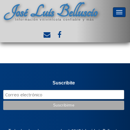
José Luis Belluscio
Información vitivinícola confiable y más
Suscribite