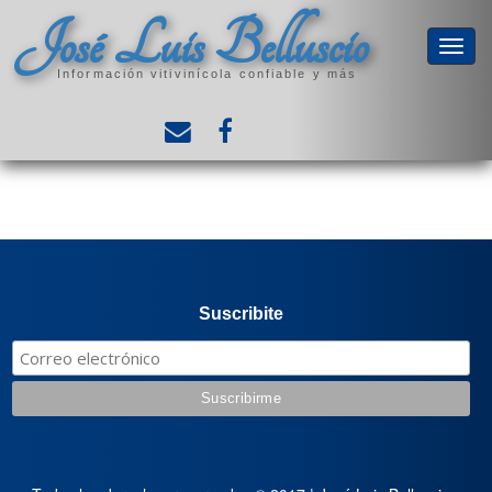
José Luis Belluscio
Información vitivinícola confiable y más
Suscribite