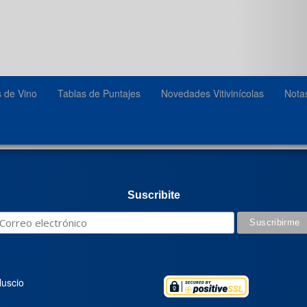
s de Vino
Tablas de Puntajes
Novedades Vitivinícolas
Nota
Suscribite
luscio