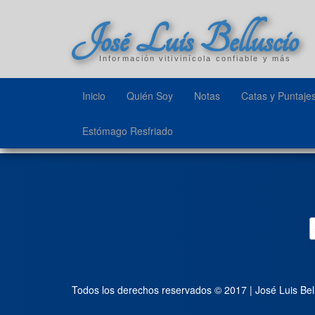
José Luis Belluscio
Información vitivinícola confiable y más
Inicio
Quién Soy
Notas
Catas y Puntaje
Estómago Resfriado
Todos los derechos reservados © 2017 | José Luis Bel