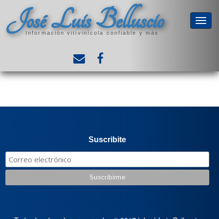
José Luis Belluscio
Información vitivinícola confiable y más
Suscribite