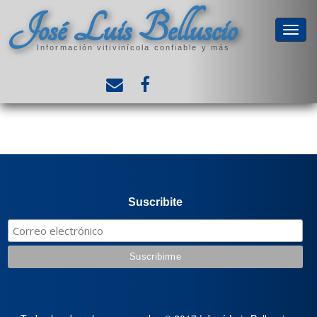
José Luis Belluscio
Información vitivinícola confiable y más
Suscribite