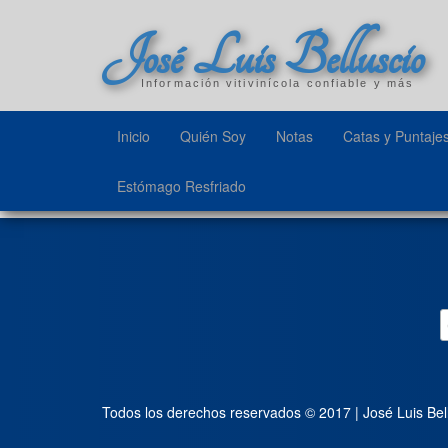
José Luis Belluscio
Información vitivinícola confiable y más
Inicio
Quién Soy
Notas
Catas y Puntaje
Estómago Resfriado
Todos los derechos reservados © 2017 | José Luis Bel