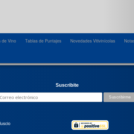
s de Vino
Tablas de Puntajes
Novedades Vitivinícolas
Nota
Suscribite
luscio