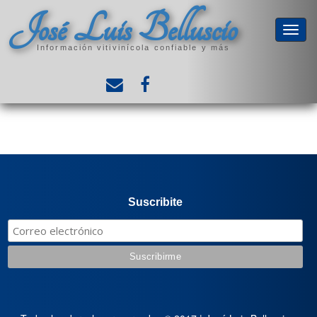
José Luis Belluscio
Información vitivinícola confiable y más
Suscribite