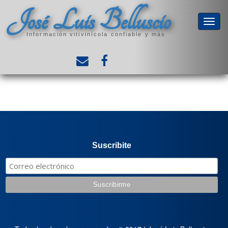
José Luis Belluscio
Información vitivinícola confiable y más
Suscribite