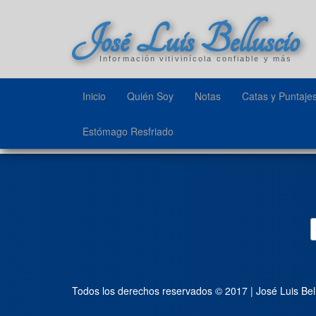
José Luis Belluscio
Información vitivinícola confiable y más
Inicio
Quién Soy
Notas
Catas y Puntaje
Estómago Resfriado
Todos los derechos reservados © 2017 | José Luis Bel