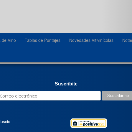
s de Vino
Tablas de Puntajes
Novedades Vitivinícolas
Nota
Suscribite
luscio