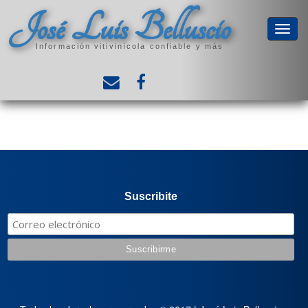
José Luis Belluscio
Información vitivinícola confiable y más
Suscribite