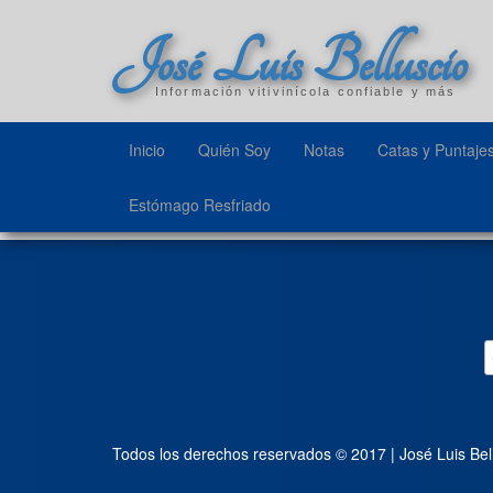
José Luis Belluscio
Información vitivinícola confiable y más
Inicio
Quién Soy
Notas
Catas y Puntaje
Estómago Resfriado
Todos los derechos reservados © 2017 | José Luis Bel