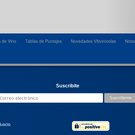
s de Vino
Tablas de Puntajes
Novedades Vitivinícolas
Nota
Suscribite
luscio