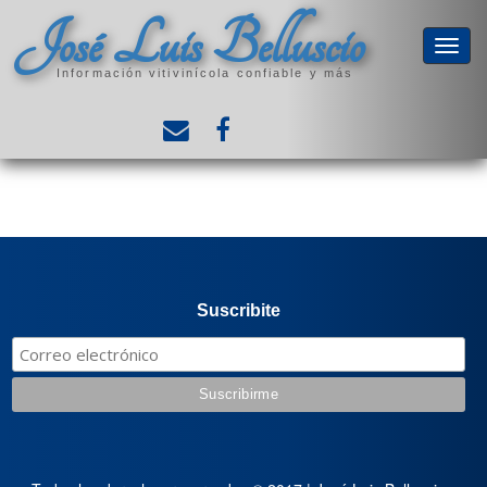
José Luis Belluscio
Información vitivinícola confiable y más
Suscribite