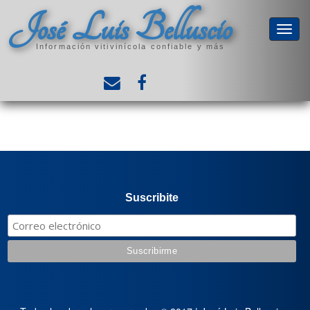
José Luis Belluscio
Información vitivinícola confiable y más
Suscribite