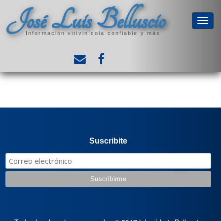
José Luis Belluscio
Información vitivinícola confiable y más
Suscribite