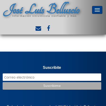
José Luis Belluscio
Información vitivinícola confiable y más
Suscribite