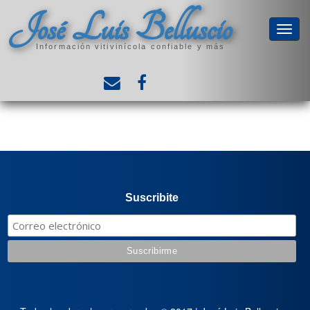
José Luis Belluscio
Información vitivinícola confiable y más
Suscribite