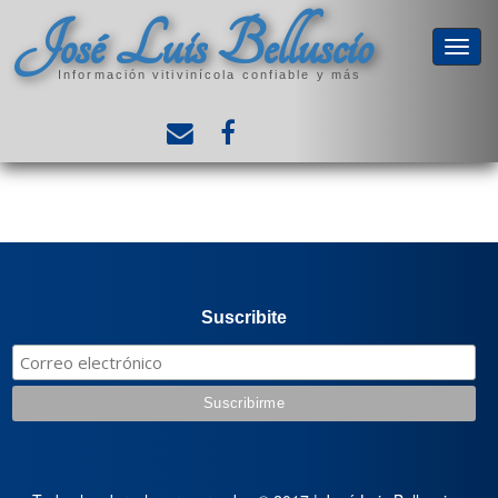
José Luis Belluscio
Información vitivinícola confiable y más
Suscribite