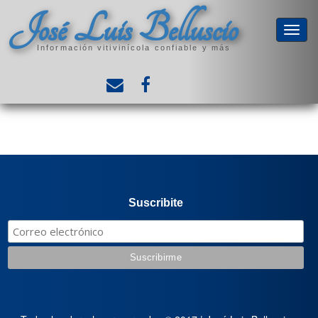
José Luis Belluscio
Información vitivinícola confiable y más
Suscribite