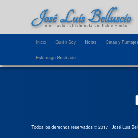
José Luis Belluscio
Información vitivinícola confiable y más
Inicio
Quién Soy
Notas
Catas y Puntaje
Estómago Resfriado
Todos los derechos reservados © 2017 | José Luis Bel