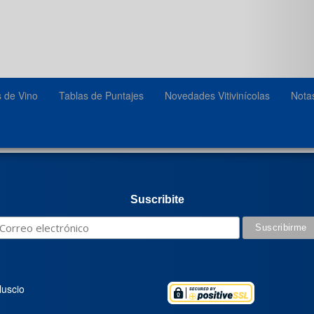
s de Vino
Tablas de Puntajes
Novedades Vitivinícolas
Nota
Suscribite
luscio