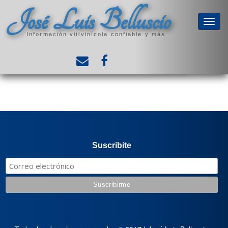
José Luis Belluscio
Información vitivinícola confiable y más
Suscribite