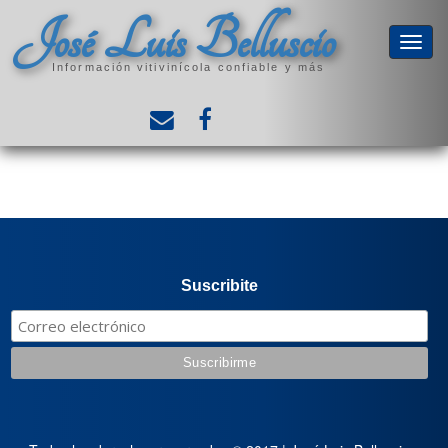
José Luis Belluscio
Información vitivinícola confiable y más
Suscribite