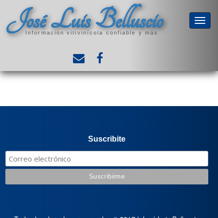
José Luis Belluscio
Información vitivinícola confiable y más
Suscribite